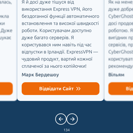
лась,
Я й досі дуже тішуся від
Як на мене
використання Express VPN, його
дуже добре
икла
бездоганної функції автоматичного
CyberGhost 
ки
встановлення та високої швидкості
досі продо
! Дуже
роботи. Користувачам доступно
роботою. Я
шукає
дуже багато серверів. Я
вигідних п
користувався ним навіть під час
сервісів, п
відпустки в Ірландії. ExpressVPN —
CyberGhost,
чудовий продукт, вартий кожної
користуват
сплаченої за нього копійочки!
рекоменду
Марк Бердешоу
Вільям
Відвідати Сайт
Ві
1
З
4