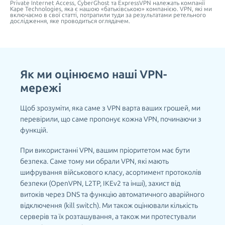
Private Internet Access, CyberGhost та ExpressVPN належать компанії
Kape Technologies, яка є нашою «батьківською» компанією. VPN, які ми
включаємо в свої статті, потрапили туди за результатами ретельного
дослідження, яке проводиться оглядачем.
Як ми оцінюємо наші VPN-
мережі
Щоб зрозуміти, яка саме з VPN варта ваших грошей, ми
перевірили, що саме пропонує кожна VPN, починаючи з
функцій.
При використанні VPN, вашим пріоритетом має бути
безпека. Саме тому ми обрали VPN, які мають
шифрування військового класу, асортимент протоколів
безпеки (OpenVPN, L2TP, IKEv2 та інші), захист від
витоків через DNS та функцію автоматичного аварійного
відключення (kill switch). Ми також оцінювали кількість
серверів та їх розташування, а також ми протестували