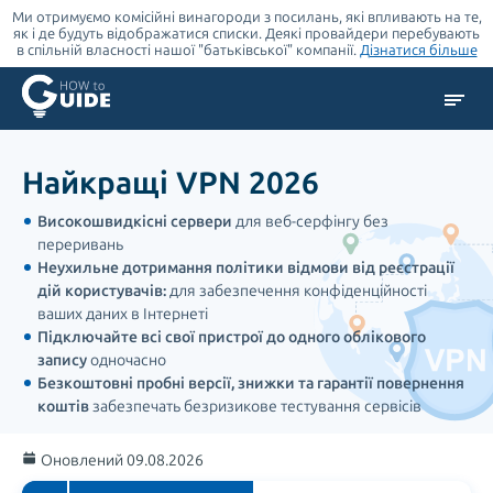
Ми отримуємо комісійні винагороди з посилань, які впливають на те,
як і де будуть відображатися списки. Деякі провайдери перебувають
в спільній власності нашої "батьківської" компанії.
Дізнатися більше
Найкращі VPN 2026
Високошвидкісні сервери
для веб-серфінгу без
переривань
Неухильне дотримання політики відмови від реєстрації
дій користувачів:
для забезпечення конфіденційності
ваших даних в Інтернеті
Підключайте всі свої пристрої до одного облікового
запису
одночасно
Безкоштовні пробні версії, знижки та гарантії повернення
коштів
забезпечать безризикове тестування сервісів
Оновлений 09.08.2026