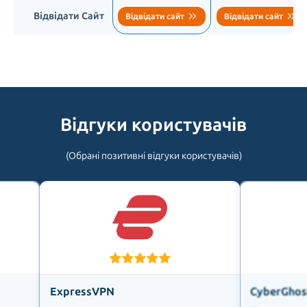
Відвідати Сайт
Відвідати сайт
Відвідати сайт
Відгуки користувачів
(Обрані позитивні відгуки користувачів)
ExpressVPN
CyberGhos